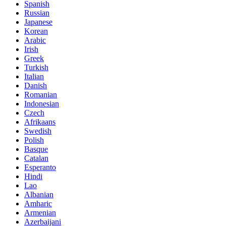
Spanish
Russian
Japanese
Korean
Arabic
Irish
Greek
Turkish
Italian
Danish
Romanian
Indonesian
Czech
Afrikaans
Swedish
Polish
Basque
Catalan
Esperanto
Hindi
Lao
Albanian
Amharic
Armenian
Azerbaijani