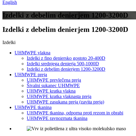
English
Izdelki z debelim denierjem 1200-3200D
Izdelki z debelim denierjem 1200-3200D
Izdelki
UHMWPE vlakna
Izdelki z fino deniersko gostoto 20-400D
Izdelki srednjega denierja 500-1000D
Izdelki z debelim denierjem 1200-3200D
UHMWPE preja
UHMWPE prevlečena preja
Šivalni sukanec UHMWPE
UHMWPE kratka vlakna
UHMWPE kratka vlaknasta preja
UHMWPE zasukana preja (zavita preja)
UHMWPE tkanina
UHMWPE tkanina, odporna proti rezom in obrabi
UHMWPE ravnozrnata tkanina