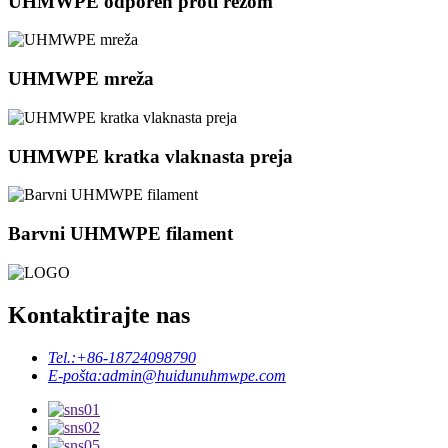
UHMWPE odporen proti rezom
UHMWPE mreža
UHMWPE kratka vlaknasta preja
Barvni UHMWPE filament
Kontaktirajte nas
Tel.:
+86-18724098790
E-pošta:
admin@huidunuhmwpe.com