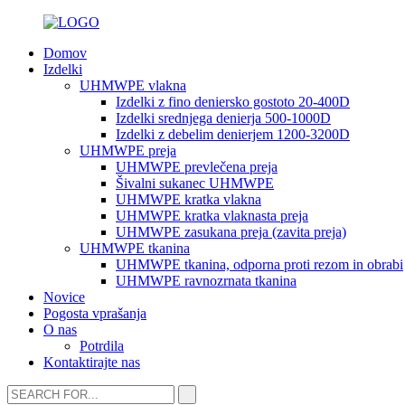
Domov
Izdelki
UHMWPE vlakna
Izdelki z fino deniersko gostoto 20-400D
Izdelki srednjega denierja 500-1000D
Izdelki z debelim denierjem 1200-3200D
UHMWPE preja
UHMWPE prevlečena preja
Šivalni sukanec UHMWPE
UHMWPE kratka vlakna
UHMWPE kratka vlaknasta preja
UHMWPE zasukana preja (zavita preja)
UHMWPE tkanina
UHMWPE tkanina, odporna proti rezom in obrabi
UHMWPE ravnozrnata tkanina
Novice
Pogosta vprašanja
O nas
Potrdila
Kontaktirajte nas