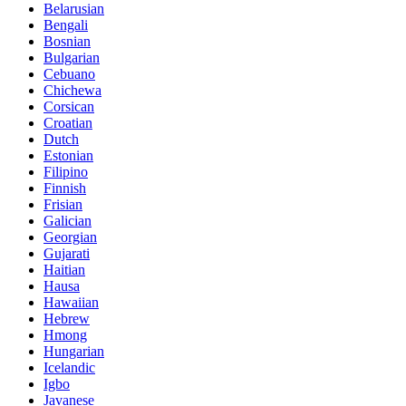
Belarusian
Bengali
Bosnian
Bulgarian
Cebuano
Chichewa
Corsican
Croatian
Dutch
Estonian
Filipino
Finnish
Frisian
Galician
Georgian
Gujarati
Haitian
Hausa
Hawaiian
Hebrew
Hmong
Hungarian
Icelandic
Igbo
Javanese