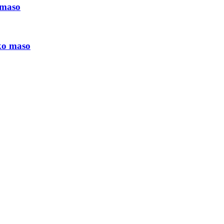
o maso
sko maso